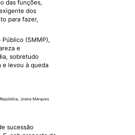
o das funções,
exigente dos
to para fazer,
o Público (SMMP),
areza e
ia, sobretudo
a e levou à queda
 República, Joana Marques
de sucessão