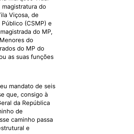
a magistratura do
la Viçosa, de
o Público (CSMP) e
 magistrada do MP,
e Menores do
rados do MP do
nou as suas funções
seu mandato de seis
se que, consigo à
Geral da República
minho de
sse caminho passa
strutural e