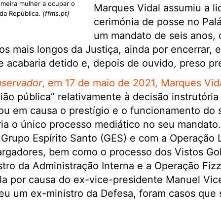
imeira mulher a ocupar o
Marques Vidal assumiu a l
da República.
(ffms.pt)
cerimónia de posse no Pal
um mandato de seis anos, 
s mais longos da Justiça, ainda por encerrar, 
 acabaria detido e, depois de ouvido, preso p
servador
, em 17 de maio de 2021, Marques Vid
ião pública” relativamente à decisão instrutóri
ou em causa o prestígio e o funcionamento do si
ia o único processo mediático no seu mandato.
 Grupo Espírito Santo (GES) e com a Operação 
argadores, bem como o processo dos Vistos Gol
tro da Administração Interna e a Operação Fiz
a por causa do ex-vice-presidente Manuel Vice
eu um ex-ministro da Defesa, foram casos que 