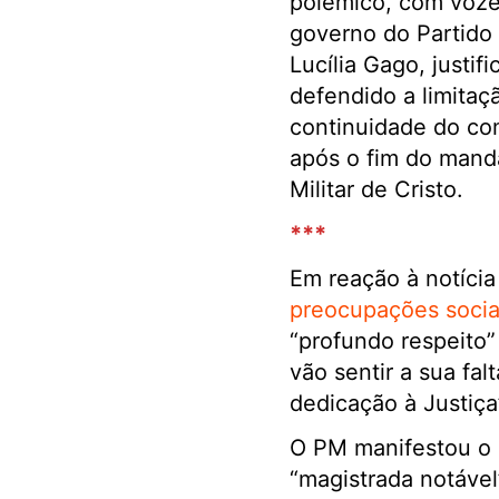
polémico, com vozes
governo do Partido 
Lucília Gago, justi
defendido a limitaç
continuidade do com
após o fim do mand
Militar de Cristo.
***
Em reação à notícia
preocupações sociai
“profundo respeito”
vão sentir a sua fal
dedicação à Justiça
O PM manifestou o 
“magistrada notável