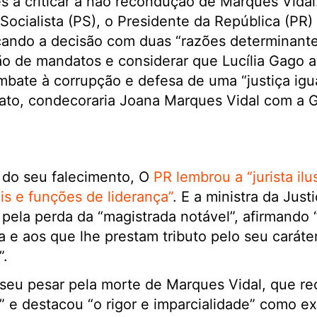
 a criticar a não recondução de Marques Vidal
Socialista (PS), o Presidente da República (P
ficando a decisão com duas “razões determinante
ão de mandatos e considerar que Lucília Gago 
bate à corrupção e defesa de uma “justiça igua
ato, condecoraria Joana Marques Vidal com a 
 do seu falecimento, O
PR lembrou a “jurista il
s e funções de liderança”
. E a ministra da Just
 pela perda da “magistrada notável”, afirmando 
ta e aos que lhe prestam tributo pelo seu caráter
”.
seu pesar pela morte de Marques Vidal, que r
” e destacou “o rigor e imparcialidade” como e