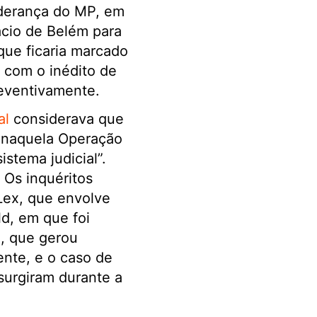
iderança do MP, em
ácio de Belém para
que ficaria marcado
e com o inédito de
reventivamente.
al
considerava que
a naquela Operação
stema judicial”.
 Os inquéritos
Lex, que envolve
d, em que foi
z, que gerou
nte, e o caso de
surgiram durante a