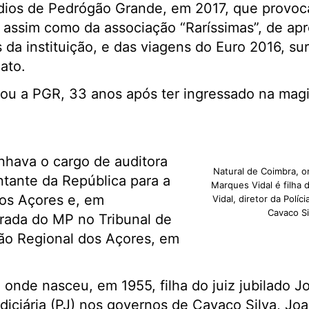
dios de Pedrógão Grande, em 2017, que provoc
 assim como da associação “Raríssimas”, de apro
s da instituição, e das viagens do Euro 2016, s
ato.
ou a PGR, 33 anos após ter ingressado na magi
nhava o cargo de auditora
Natural de Coimbra, 
ntante da República para a
Marques Vidal é filha 
os Açores e, em
Vidal, diretor da Políc
Cavaco Si
rada do MP no Tribunal de
ão Regional dos Açores, em
 onde nasceu, em 1955, filha do juiz jubilado J
Judiciária (PJ) nos governos de Cavaco Silva, J