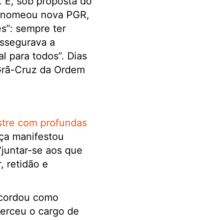
. E, sob proposta do
R) nomeou nova PGR,
s”: sempre ter
assegurava a
l para todos”. Dias
Grã-Cruz da Ordem
ustre com profundas
iça manifestou
“juntar-se aos que
, retidão e
ecordou como
xerceu o cargo de