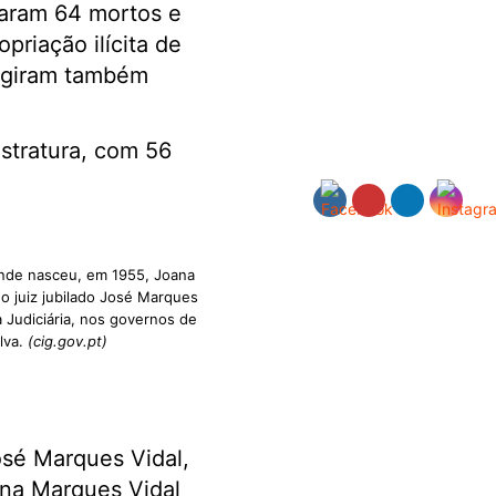
aram 64 mortos e
priação ilícita de
urgiram também
stratura, com 56
onde nasceu, em 1955, Joana
do juiz jubilado José Marques
ia Judiciária, nos governos de
lva.
(cig.gov.pt)
osé Marques Vidal,
oana Marques Vidal