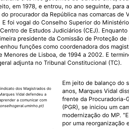
eito, em 1978, e entrou, no ano seguinte, para 
do procurador da República nas comarcas de Vi
. E foi vogal do Conselho Superior do Ministéri
 Centro de Estudos Judiciários (CEJ). Enquanto
primeira presidente da Comissão de Proteção d
penhou funções como coordenadora dos magist
 e Menores de Lisboa, de 1994 a 2002. E termi
ral adjunta no Tribunal Constitucional (TC).
Em jeito de balanço do 
indicato dos Magistrados do
anos, Marques Vidal dis
 Marques Vidal defendeu a
frente da Procuradoria-
 aprender a comunicar com
onselhogeral.uminho.pt)
(PGR), se iniciou um ca
modernização do MP. “E
por uma reorganização e