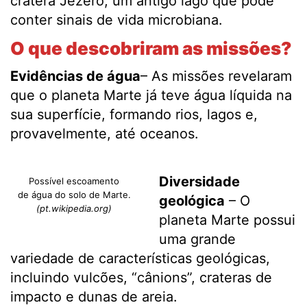
cratera Jezero, um antigo lago que pode
conter sinais de vida microbiana.
O que descobriram as missões?
Evidências de água
– As missões revelaram
que o planeta Marte já teve água líquida na
sua superfície, formando rios, lagos e,
provavelmente, até oceanos.
Diversidade
Possível escoamento
de água do solo de Marte.
geológica
– O
(pt.wikipedia.org)
planeta Marte possui
uma grande
variedade de características geológicas,
incluindo vulcões, “cânions”, crateras de
impacto e dunas de areia.