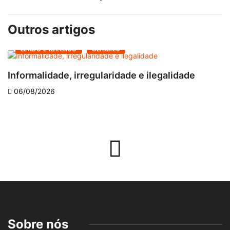
Outros artigos
LENDO E RELENDO
OLHARES
Informalidade, irregularidade e ilegalidade
A
06/08/2026
Sobre nós