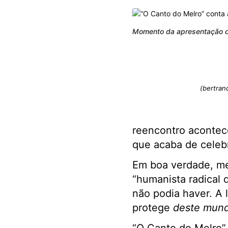
Momento da apresentação de
(bertran
reencontro acontec
que acaba de celebr
Em boa verdade, me
“humanista radical 
não podia haver. A 
protege
deste mun