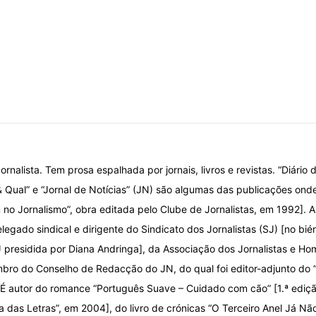
ornalista. Tem prosa espalhada por jornais, livros e revistas. “Diário d
& Qual” e “Jornal de Notícias” (JN) são algumas das publicações onde
o Jornalismo”, obra editada pelo Clube de Jornalistas, em 1992]. A
elegado sindical e dirigente do Sindicato dos Jornalistas (SJ) [no bi
 presidida por Diana Andringa], da Associação dos Jornalistas e Ho
ro do Conselho de Redacção do JN, do qual foi editor-adjunto do
 É autor do romance “Português Suave – Cuidado com cão” [1.ª ediç
ca das Letras”, em 2004], do livro de crónicas “O Terceiro Anel Já Nã