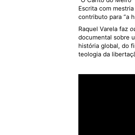
“O Canto do Melro” 
Escrita com mestria
contributo para “a h
Raquel Varela faz
o
documental sobre um
história global, do 
teologia da libertaç