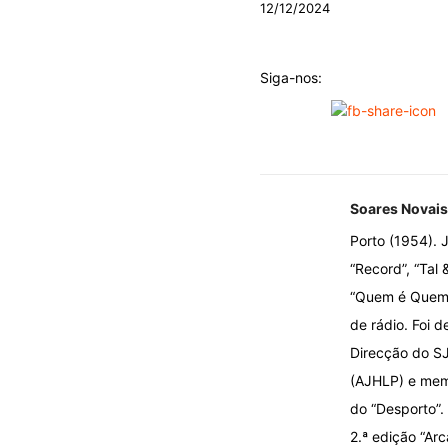
12/12/2024
Siga-nos:
Soares Novais
Porto (1954). J
“Record”, “Tal 
“Quem é Quem n
de rádio. Foi d
Direcção do SJ
(AJHLP) e memb
do “Desporto”.
2.ª edição “Ar