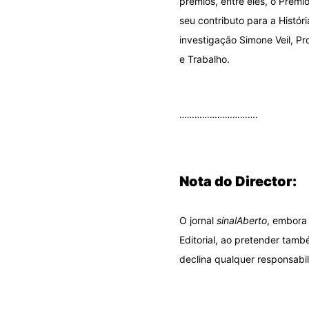
prémios, entre eles, o Prém
seu contributo para a Histór
investigação Simone Veil, P
e Trabalho.
.
………………………….
.
Nota do Director:
O jornal
sinalAberto
, embora 
Editorial, ao pretender tamb
declina qualquer responsabil
.