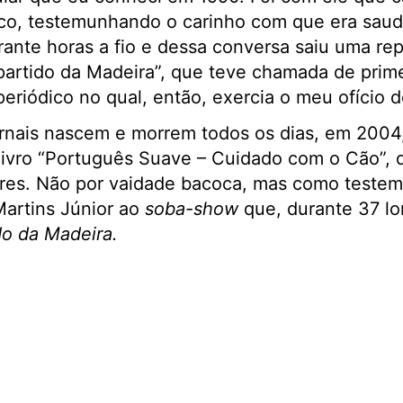
co, testemunhando o carinho com que era saud
ante horas a fio e dessa conversa saiu uma rep
partido da Madeira”, que teve chamada de prime
periódico no qual, então, exercia o meu ofício d
rnais nascem e morrem todos os dias, em 2004,
 livro “Português Suave – Cuidado com o Cão”, q
ores. Não por vaidade bacoca, mas como teste
artins Júnior ao
soba-show
que, durante 37 l
do da Madeira.