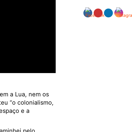
em a Lua, nem os
eu “o colonialismo,
 espaço e a
caminhei pelo