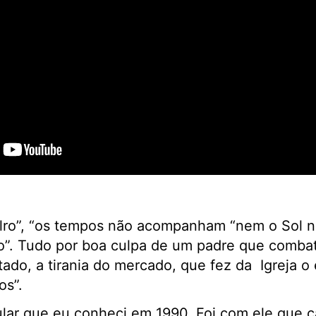
ro”, “os tempos não acompanham “nem o Sol n
o”. Tudo por boa culpa de um padre que combat
ado, a tirania do mercado, que fez da Igreja o
os”.
ular que eu conheci em 1990. Foi com ele que 