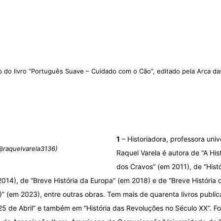
o do livro “Português Suave – Cuidado com o Cão”, editado pela Arca da
1
– Historiadora, professora unive
@raquelvarela3136)
Raquel Varela é autora de “A Hi
dos Cravos” (em 2011), de “Hist
14), de “Breve História da Europa” (em 2018) e de “Breve História d
(em 2023), entre outras obras. Tem mais de quarenta livros public
 25 de Abril” e também em “História das Revoluções no Século XX”. F