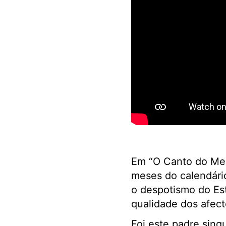
Em “O Canto do Mel
meses do calendári
o despotismo do Est
qualidade dos afect
Foi este padre sing