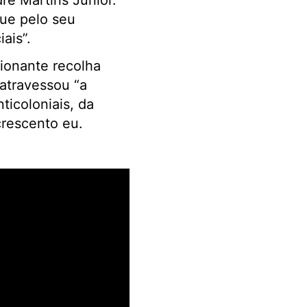
re Martins Júnior.
gue pelo seu
ais”.
ionante recolha
atravessou “a
ticoloniais, da
rescento eu.