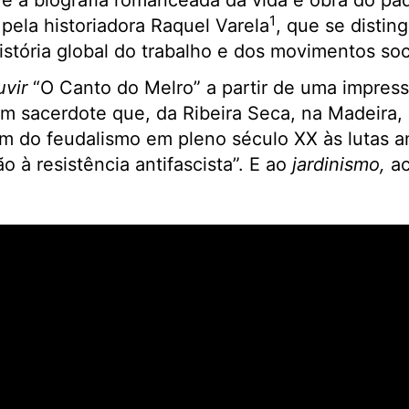
é a biografia romanceada da vida e obra do pad
1
 pela historiadora Raquel Varela
, que se distin
istória global do trabalho e dos movimentos soci
uvir
“O Canto do Melro” a partir de uma impress
 sacerdote que, da Ribeira Seca, na Madeira, 
fim do feudalismo em pleno século XX às lutas an
ão à resistência antifascista”. E ao
jardinismo,
ac