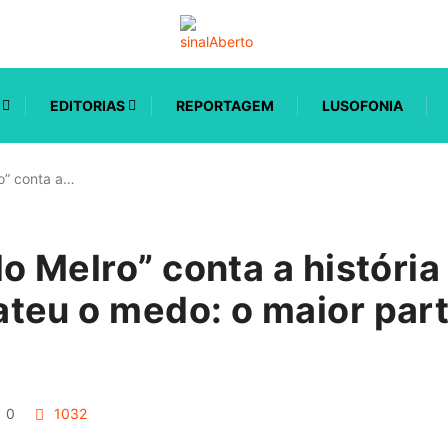
EDITORIAS
REPORTAGEM
LUSOFONIA
o” conta a…
o Melro” conta a história
teu o medo: o maior part
0
1032