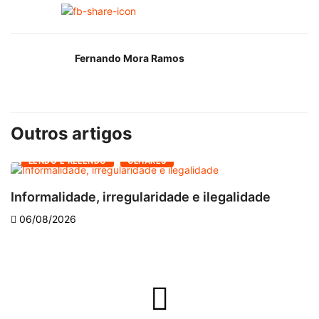
Fernando Mora Ramos
Outros artigos
LENDO E RELENDO
OLHARES
Informalidade, irregularidade e ilegalidade
A
06/08/2026