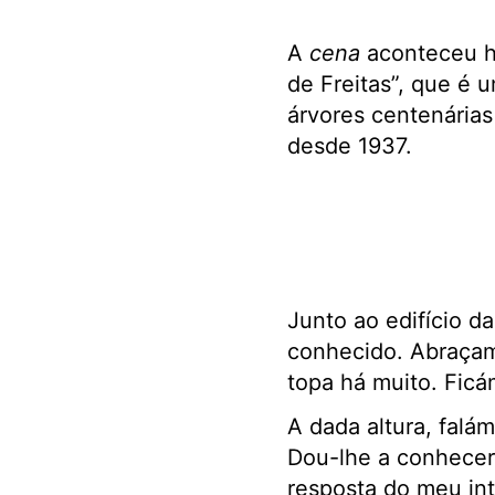
A
cena
aconteceu há
de Freitas”, que é 
árvores centenárias
desde 1937.
Junto ao edifício d
conhecido. Abraçam
topa há muito. Ficá
A dada altura, falá
Dou-lhe a conhecer 
resposta do meu int