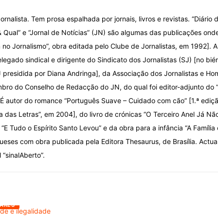
ornalista. Tem prosa espalhada por jornais, livros e revistas. “Diário d
& Qual” e “Jornal de Notícias” (JN) são algumas das publicações onde
o Jornalismo”, obra editada pelo Clube de Jornalistas, em 1992]. A
elegado sindical e dirigente do Sindicato dos Jornalistas (SJ) [no bi
 presidida por Diana Andringa], da Associação dos Jornalistas e Ho
ro do Conselho de Redacção do JN, do qual foi editor-adjunto do
 É autor do romance “Português Suave – Cuidado com cão” [1.ª ediç
ca das Letras”, em 2004], do livro de crónicas “O Terceiro Anel Já Nã
“E Tudo o Espírito Santo Levou” e da obra para a infância “A Família
ueses com obra publicada pela Editora Thesaurus, de Brasília. Actu
l “sinalAberto”.
ARES