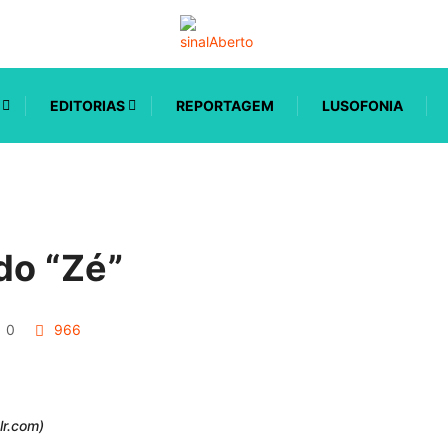
EDITORIAS
REPORTAGEM
LUSOFONIA
do “Zé”
0
966
lr.com)