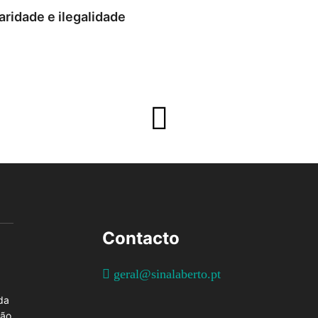
aridade e ilegalidade
Contacto
geral@sinalaberto.pt
da
ção