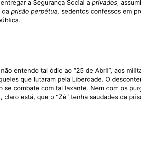
 entregar a Segurança Social a
privados
, assum
 da
prisão perpétua,
sedentos confessos em pro
ública.
não entendo tal ódio ao “25 de Abril”, aos milit
aqueles que lutaram pela Liberdade. O descont
o se combate com tal laxante. Nem com os purg
, claro está, que o “Zé” tenha saudades da pri