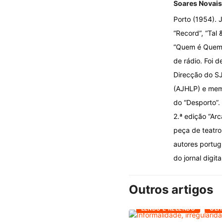
Soares Novais
Porto (1954). J
“Record”, “Tal 
“Quem é Quem n
de rádio. Foi d
Direcção do SJ
(AJHLP) e memb
do “Desporto”.
2.ª edição “Ar
peça de teatro 
autores portug
do jornal digita
Outros artigos
LENDO E RELENDO
OLH