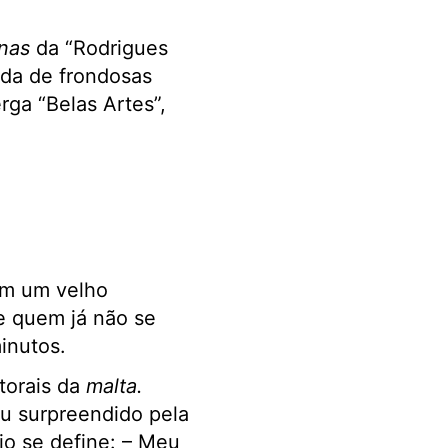
nas
da “Rodrigues
ada de frondosas
rga “Belas Artes”,
com um velho
 quem já não se
inutos.
torais da
malta.
ou surpreendido pela
io se define: – Meu