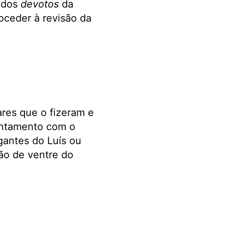
idos
devotos
da
ceder à revisão da
ares que o fizeram e
entamento com o
antes do Luís ou
são de ventre do