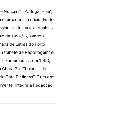
e Notícias”, “Portugal Hoje”,
 exerceu o seu ofício [Fonte:
ssinou e deu voz a crónicas
énio de 1996/97, sendo a
mens de Letras do Porto
 “Gabinete de Reportagem” e
ão “Euroedições”, em 1990;
o Chora Por Chalana”, da
 da Gata Pintinhas”. É um dos
almente, integra a Redacção
DOLO POR DESIGN
OLHARES