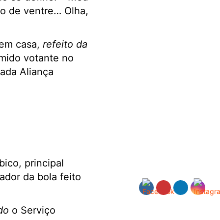
são de ventre… Olha,
 em casa,
refeito da
mido votante no
ada Aliança
ico, principal
ador da bola feito
do
o Serviço