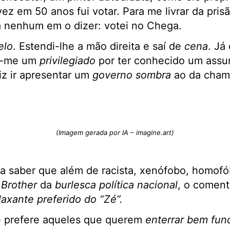
vez em 50 anos fui votar. Para me livrar da pri
 nenhum em o dizer: votei no Chega.
elo
. Estendi-lhe a mão direita e saí de
cena
. Já
i-me um
privilegiado
por ter conhecido um assu
iz ir apresentar um
governo sombra
ao da cham
(Imagem gerada por IA – imagine.art)
i a saber que além de racista, xenófobo, homofób
 Brother
da
burlesca política nacional
, o coment
laxante preferido do “Zé”.
 prefere aqueles que querem
enterrar bem fun