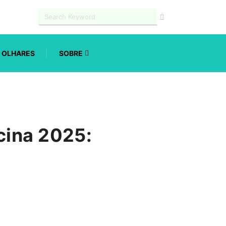
OLHARES
SOBRE
cina 2025:
a