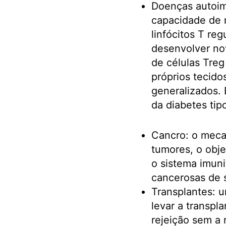
Doenças autoim
capacidade de 
linfócitos T re
desenvolver nov
de células Treg
próprios tecid
generalizados.
da diabetes tip
Cancro: o meca
tumores, o obje
o sistema imuni
cancerosas de 
Transplantes: 
levar a transpl
rejeição sem a