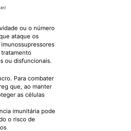
.br)
tividade ou o número
 que ataque os
e imunossupressores
 tratamento
s ou disfuncionais.
ncro. Para combater
Treg que, ao manter
teger as células
cia imunitária pode
do o risco de
tos