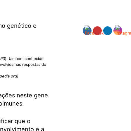
smo genético e
 P3
), também conhecido
nvolvida nas respostas do
pedia.org)
ações neste gene.
toimunes.
ficar que o
nvolvimento e a