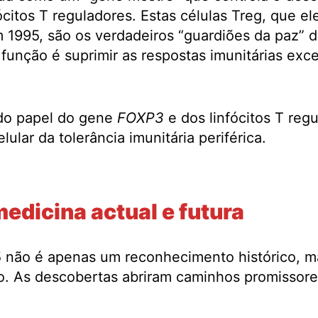
ócitos T reguladores. Estas células Treg, que ele
 1995, são os verdadeiros “guardiões da paz” d
a função é suprimir as respostas imunitárias exc
do papel do gene
FOXP3
e dos linfócitos T reg
ular da tolerância imunitária periférica.
edicina actual e futura
5 não é apenas um reconhecimento histórico, m
o. As descobertas abriram caminhos promissore