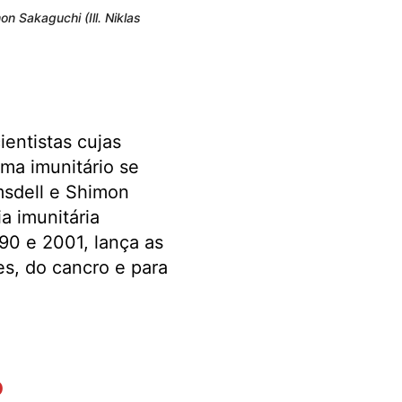
n Sakaguchi (Ill. Niklas
ientistas cujas
ma imunitário se
msdell e Shimon
a imunitária
 90 e 2001, lança as
s, do cancro e para
o