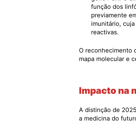
função dos linf
previamente em
imunitário, cuj
reactivas.
O reconhecimento 
mapa molecular e cel
.
Impacto na m
A distinção de 202
a medicina do futur