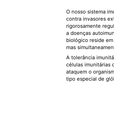
O nosso sistema imu
contra invasores ex
rigorosamente regul
a doenças autoimune
biológico reside em
mas simultaneamente
A tolerância imunit
células imunitárias
ataquem o organismo
tipo especial de gló