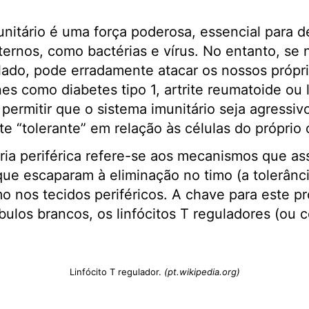
nitário é uma força poderosa, essencial para d
ternos, como bactérias e vírus. No entanto, se 
ado, pode erradamente atacar os nossos própri
s como diabetes tipo 1, artrite reumatoide ou 
 permitir que o sistema imunitário seja agressi
 “tolerante” em relação às células do próprio
ária periférica refere-se aos mecanismos que a
 que escaparam à eliminação no timo (a tolerânci
 nos tecidos periféricos. A chave para este p
bulos brancos, os linfócitos T reguladores (ou c
Linfócito T regulador.
(pt.wikipedia.org)