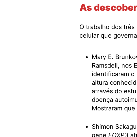
As descober
O trabalho dos três 
celular que governa 
Mary E. Brunko
Ramsdell, nos 
identificaram 
altura conheci
através do est
doença autoimu
Mostraram que
Shimon Sakaguch
gene
FOXP3
at