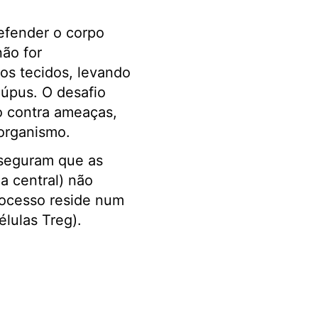
efender o corpo
não for
os tecidos, levando
lúpus. O desafio
vo contra ameaças,
 organismo.
sseguram que as
a central) não
rocesso reside num
élulas Treg).