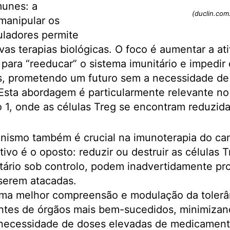
unes: a
(duclin.com
manipular os
guladores permite
as terapias biológicas. O foco é aumentar a a
 para “reeducar” o sistema imunitário e impedir
os, prometendo um futuro sem a necessidade d
 Esta abordagem é particularmente relevante no
o 1, onde as células Treg se encontram reduzida
nismo também é crucial na imunoterapia do ca
tivo é o oposto: reduzir ou destruir as células 
tário sob controlo, podem inadvertidamente pro
serem atacadas.
uma melhor compreensão e modulação da tolerân
antes de órgãos mais bem-sucedidos, minimizan
 necessidade de doses elevadas de medicamen