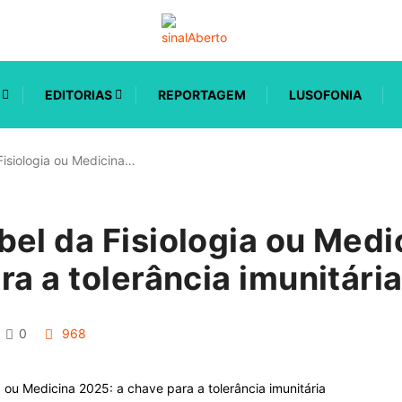
EDITORIAS
REPORTAGEM
LUSOFONIA
isiologia ou Medicina…
el da Fisiologia ou Medi
ra a tolerância imunitári
0
968