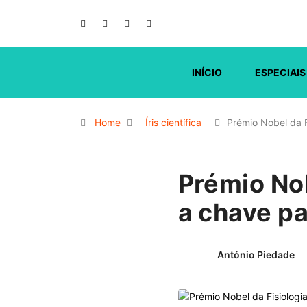
INÍCIO
ESPECIAIS
Home
Íris científica
Prémio Nobel da F
Prémio Nob
a chave pa
António Piedade