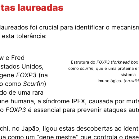
tas laureadas
laureados foi crucial para identificar o mecani
esta tolerância:
w e Fred
Estrutura do
FOXP3
(
forkhead box
Estados Unidos,
como
scurfin
, que é uma proteína e
o gene
FOXP3
(na
sistema
imunológico.
(en.wiki
do como
Scurfin
)
udo de uma rara
ne humana, a síndrome IPEX, causada por mut
 o
FOXP3
é essencial para prevenir ataques au
i, no Japão, ligou estas descobertas ao identi
ua como um “gene mestre” que controla o dese