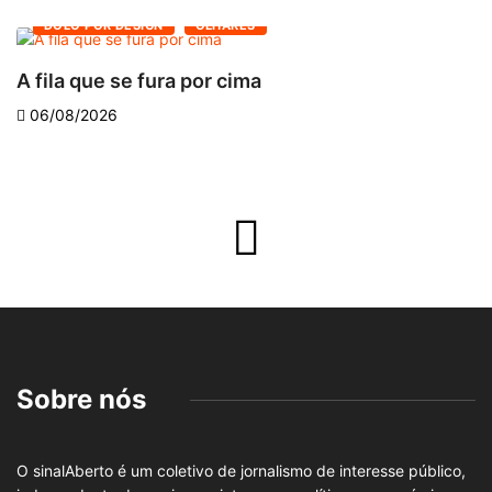
DOLO POR DESIGN
OLHARES
A fila que se fura por cima
D
06/08/2026
Sobre nós
O sinalAberto é um coletivo de jornalismo de interesse público,