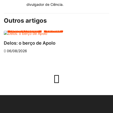
divulgador de Ciência.
Outros artigos
FLANAR É PRECISO!
OLHARES
Delos: o berço de Apolo
O
06/08/2026