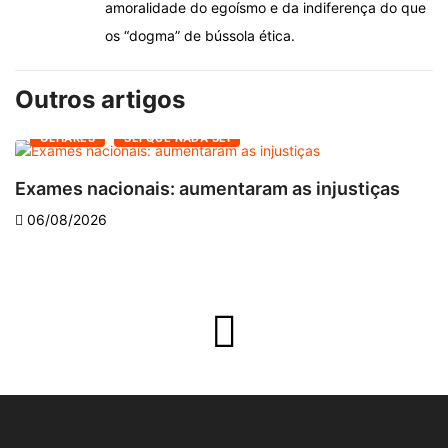
amoralidade do egoísmo e da indiferença do que
os “dogma” de bússola ética.
Outros artigos
OLHARES
SEI QUE NADA SEI
Exames nacionais: aumentaram as injustiças
V
06/08/2026