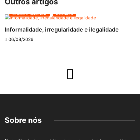
Outros artigos
LENDO E RELENDO
OLHARES
Informalidade, irregularidade e ilegalidade
A
06/08/2026
Sobre nós