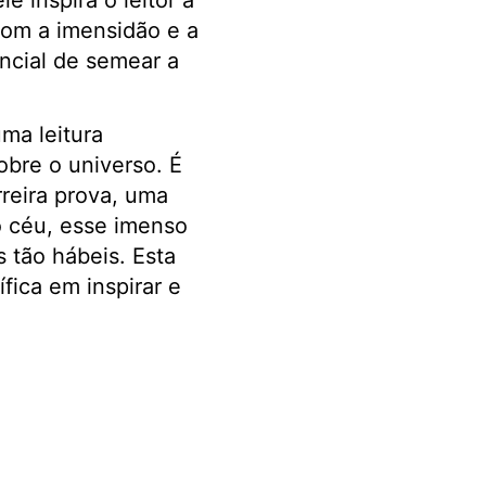
e inspira o leitor a
com a imensidão e a
ncial de semear a
ma leitura
obre o universo. É
reira prova, uma
o céu, esse imenso
tão hábeis. Esta
fica em inspirar e