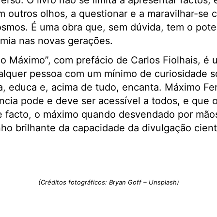
rso. O livro não se limita a apresentar factos; el
m outros olhos, a questionar e a maravilhar-se 
smos. É uma obra que, sem dúvida, tem o pote
omia nas novas gerações.
 Máximo”, com prefácio de Carlos Fiolhais, é u
ualquer pessoa com um mínimo de curiosidade s
a, educa e, acima de tudo, encanta. Máximo Fer
ncia pode e deve ser acessível a todos, e que 
e facto, o máximo quando desvendado por mãos 
o brilhante da capacidade da divulgação cientí
(Créditos fotográficos: Bryan Goff – Unsplash)