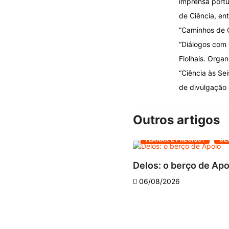
imprensa portug
de Ciência, ent
”Caminhos de C
“Diálogos com 
Fiolhais. Organ
“Ciência às Se
de divulgação c
Outros artigos
FLANAR É PRECISO!
OL
Delos: o berço de Ap
06/08/2026