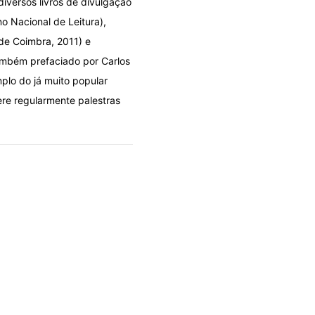
diversos livros de divulgação
no Nacional de Leitura),
 de Coimbra, 2011) e
também prefaciado por Carlos
mplo do já muito popular
ere regularmente palestras
ANALÍTICA DA ATUALIDADE
OLHAR
O paradoxo da tendência ama
06/08/2026