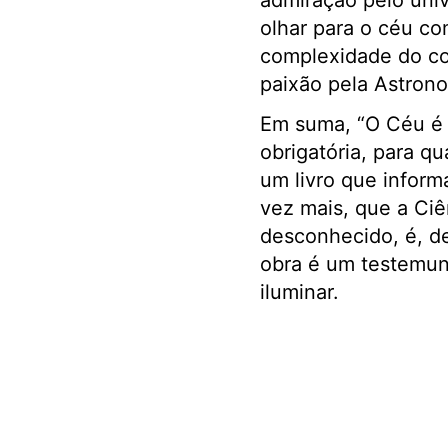
admiração pelo unive
olhar para o céu co
complexidade do co
paixão pela Astron
Em suma, “O Céu é o
obrigatória, para q
um livro que inform
vez mais, que a Ciê
desconhecido, é, d
obra é um testemunh
iluminar.