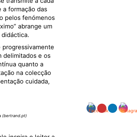
se transmite a cada
e a formação das
ndo pelos fenómenos
Máximo” abrange um
didáctica.
ce progressivamente
 delimitados e os
ntínua quanto a
utação na colecção
sentação cuidada,
ra
(bertrand.pt)