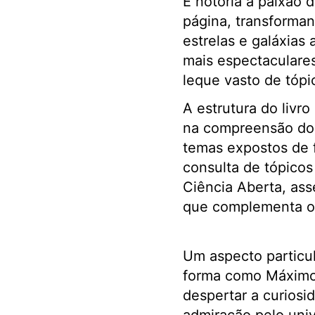
É notória a paixão 
página, transforman
estrelas e galáxias
mais espectaculare
leque vasto de tópi
A estrutura do livro
na compreensão dos
temas expostos de f
consulta de tópicos
Ciência Aberta, as
que complementa o
Um aspecto particu
forma como Máximo
despertar a curiosi