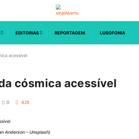
EDITORIAS
REPORTAGEM
LUSOFONIA
ica acessível
da cósmica acessível
0
826
han Anderson – Unsplash)