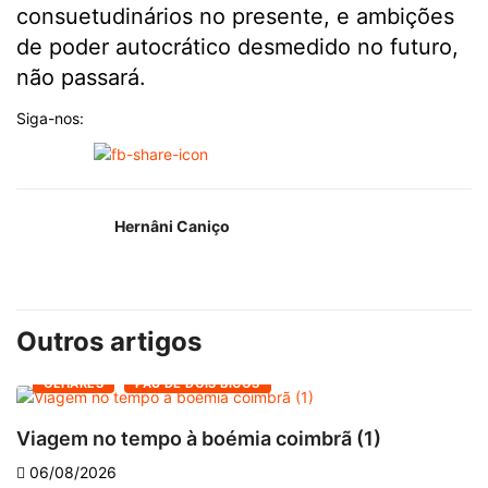
consuetudinários no presente, e ambições
de poder autocrático desmedido no futuro,
não passará.
Siga-nos:
Hernâni Caniço
Outros artigos
OLHARES
PAU DE DOIS BICOS
Viagem no tempo à boémia coimbrã (1)
A
06/08/2026