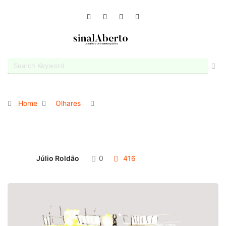
Home
Olhares
Júlio Roldão
0
416