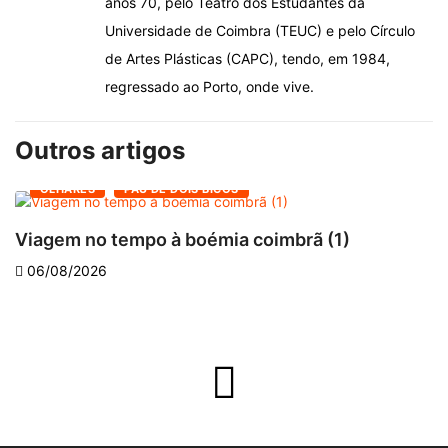
anos 70, pelo Teatro dos Estudantes da
Universidade de Coimbra (TEUC) e pelo Círculo
de Artes Plásticas (CAPC), tendo, em 1984,
regressado ao Porto, onde vive.
Outros artigos
OLHARES
PAU DE DOIS BICOS
Viagem no tempo à boémia coimbrã (1)
A
06/08/2026