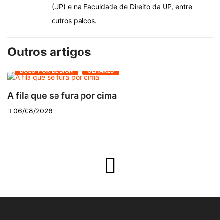
(UP) e na Faculdade de Direito da UP, entre
outros palcos.
Outros artigos
DOLO POR DESIGN
OLHARES
A fila que se fura por cima
D
06/08/2026