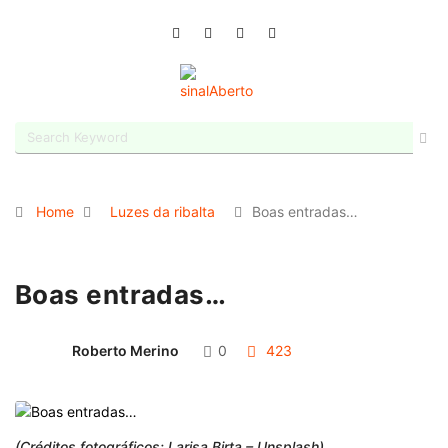
Home
Luzes da ribalta
Boas entradas…
Boas entradas…
Roberto Merino
0
423
(Créditos fotográficos: Larisa Birta – Unsplash)