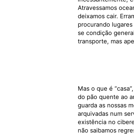
Atravessamos ocean
deixamos cair. Err
procurando lugares
se condição genera
transporte, mas ape
Mas o que é “casa”,
do pão quente ao a
guarda as nossas m
arquivadas num serv
existência no cibe
não saibamos regres