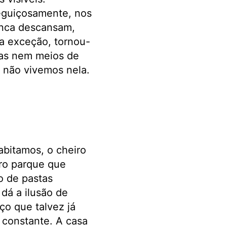
eguiçosamente, nos
unca descansam,
a exceção, tornou-
las nem meios de
s não vivemos nela.
abitamos, o cheiro
ro parque que
o de pastas
dá a ilusão de
o que talvez já
a constante. A casa