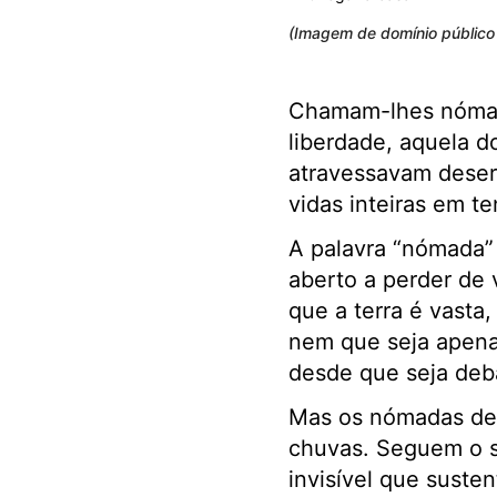
(Imagem de domínio público 
Chamam-lhes nómadas
liberdade, aquela d
atravessavam deser
vidas inteiras em t
A palavra “nómada” e
aberto a perder de 
que a terra é vasta
nem que seja apenas
desde que seja deba
Mas os nómadas de 
chuvas. Seguem o si
invisível que sust