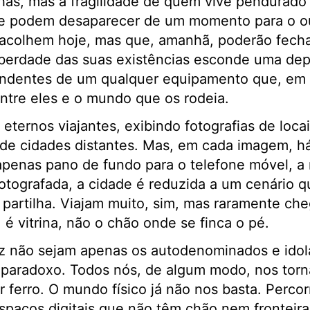
as, mas a fragilidade de quem vive pendurado n
 podem desaparecer de um momento para o o
 acolhem hoje, mas que, amanhã, poderão fecha
iberdade das suas existências esconde uma dep
endentes de um qualquer equipamento que, em 
entre eles e o mundo que os rodeia.
eternos viajantes, exibindo fotografias de locai
 de cidades distantes. Mas, em cada imagem, há
 apenas pano de fundo para o telefone móvel, 
tografada, a cidade é reduzida a um cenário q
partilha. Viajam muito, sim, mas raramente ch
 é vitrina, não o chão onde se finca o pé.
vez não sejam apenas os autodenominados e ido
te paradoxo. Todos nós, de algum modo, nos to
ferro. O mundo físico já não nos basta. Perco
paços digitais que não têm chão nem fronteiras