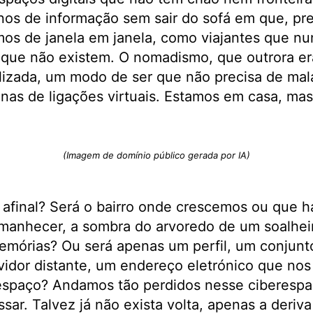
os de informação sem sair do sofá em que, pr
amos de janela em janela, como viajantes que n
 que não existem. O nomadismo, que outrora er
lizada, um modo de ser que não precisa de ma
nas de ligações virtuais. Estamos em casa, ma
(Imagem de domínio público gerada por IA)
 afinal? Será o bairro onde crescemos ou que h
manhecer, a sombra do arvoredo de um soalhei
emórias? Ou será apenas um perfil, um conjunt
idor distante, um endereço eletrónico que nos 
respaço? Andamos tão perdidos nesse ciberespaç
sar. Talvez já não exista volta, apenas a deriv