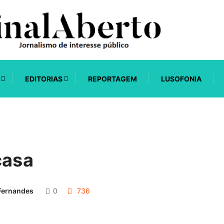
EDITORIAS
REPORTAGEM
LUSOFONIA
casa
Fernandes
0
736