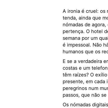
A ironia é cruel: o
tenda, ainda que m
nómadas de agora, o
pertença. O hotel d
semana por um qualq
é impessoal. Não h
humanos que os re
E se a verdadeira 
costas e um telefo
têm raízes? O exíli
presente, em cada 
peregrinos num mun
passos, que não se
Os nómadas digitais