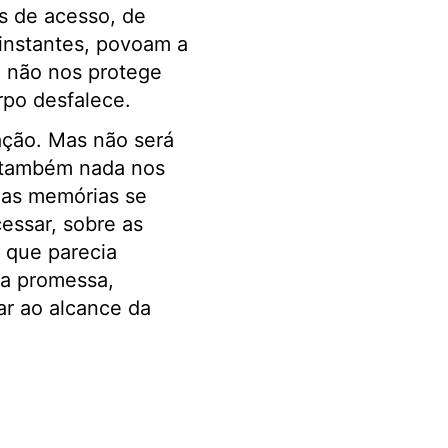
os de acesso, de
instantes, povoam a
” não nos protege
rpo desfalece.
ação. Mas não será
 também nada nos
é as memórias se
ssar, sobre as
 que parecia
ia promessa,
ar ao alcance da