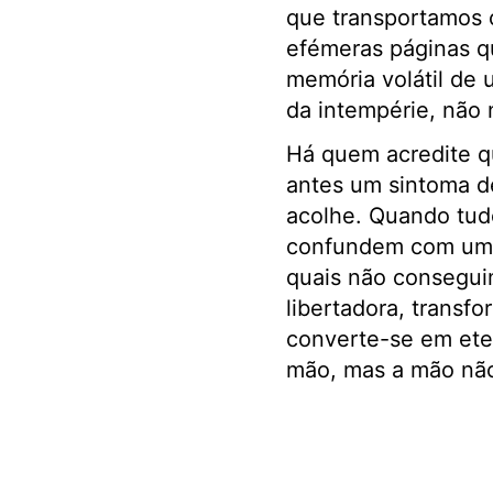
que transportamos c
efémeras páginas q
memória volátil de 
da intempérie, não 
Há quem acredite q
antes um sintoma 
acolhe. Quando tudo
confundem com um f
quais não consegui
libertadora, transf
converte-se em ete
mão, mas a mão não