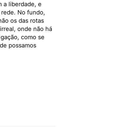
a liberdade, e
à rede. No fundo,
não os das rotas
irreal, onde não há
ligação, como se
nde possamos