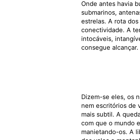
Onde antes havia bú
submarinos, antena
estrelas. A rota d
conectividade. A te
intocáveis, intang
consegue alcançar.
Dizem-se eles, os n
nem escritórios de v
mais subtil. A qued
com que o mundo e
manietando-os. A l