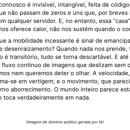
onnosco é invisível, intangível, feita de códig
ue não passam de zeros e uns que, por breves 
um qualquer servidor. E, no entanto, essa “casa
nos oferece calor, não nos sustém quando o co
ue a mobilidade incessante é sinal de emancip
de desenraizamento? Quando nada nos prende,
 é transitório, tudo se torna descartável. E at
luxo contínuo de imagens que deslizam sem ce
mos nem queremos deter o olhar. A velocidade,
orma-se em vertigem; e o movimento, que parec
rno aborrecimento. O mundo inteiro parece est
 toca verdadeiramente em nada.
(Imagem de domínio público gerada por IA)