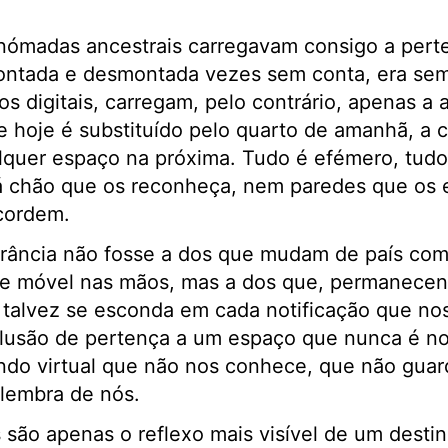
s nómadas ancestrais carregavam consigo a pert
ontada e desmontada vezes sem conta, era sem
s digitais, carregam, pelo contrário, apenas a 
e hoje é substituído pelo quarto de amanhã, a c
uer espaço na próxima. Tudo é efémero, tudo é
á chão que os reconheça, nem paredes que os
cordem.
errância não fosse a dos que mudam de país co
ne móvel nas mãos, mas a dos que, permanecend
o talvez se esconda em cada notificação que no
ilusão de pertença a um espaço que nunca é n
do virtual que não nos conhece, que não guar
 lembra de nós.
 são apenas o reflexo mais visível de um desti