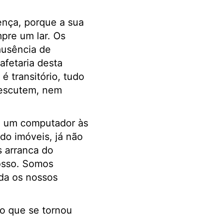
ença, porque a sua
pre um lar. Os
ausência de
afetaria desta
 transitório, tudo
 escutem, nem
m um computador às
o imóveis, já não
s arranca do
osso. Somos
da os nossos
no que se tornou