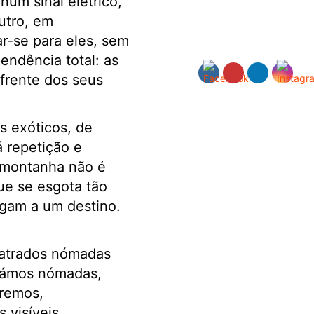
um sinal elétrico,
utro, em
r-se para eles, sem
endência total: as
frente dos seus
s exóticos, de
 repetição e
a montanha não é
ue se esgota tão
egam a um destino.
latrados nómadas
rnámos nómadas,
rremos,
 visíveis.