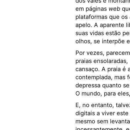
dos vales e montanh
em páginas
web
que
plataformas que os
apelo. A aparente l
suas vidas estão p
olhos, se interpõe 
Por vezes, parecem 
praias ensolaradas,
cansaço. A praia é
contemplada, mas fo
depressa quanto se 
O mundo, para eles,
E, no entanto, tal
digitais a viver es
mesmo sem levantar 
incessantemente, es