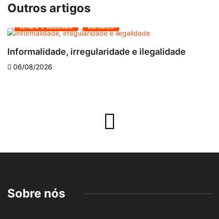
Outros artigos
LENDO E RELENDO
OLHARES
Informalidade, irregularidade e ilegalidade
A
06/08/2026
Sobre nós