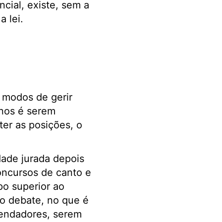
cial, existe, sem a
 lei.
 modos de gerir
enos é serem
er as posições, o
ade jurada depois
oncursos de canto e
o superior ao
o debate, no que é
mendadores, serem