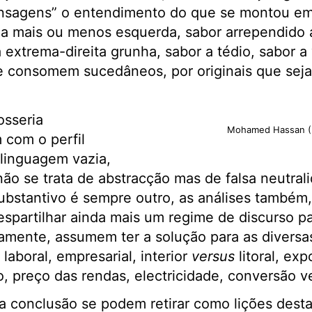
nsagens” o entendimento do que se montou em
 a mais ou menos esquerda, sabor arrependido a
 extrema-direita grunha, sabor a tédio, sabor a
 consomem sucedâneos, por originais que sej
osseria
Mohamed Hassan (
 com o perfil
linguagem vazia,
o se trata de abstracção mas de falsa neutral
substantivo é sempre outro, as análises também
espartilhar ainda mais um regime de discurso 
amente, assumem ter a solução para as diversas
laboral, empresarial, interior
versus
litoral, ex
 preço das rendas, electricidade, conversão ve
a conclusão se podem retirar como lições dest