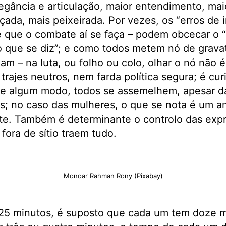
egância e articulação, maior entendimento, ma
eçada, mais peixeirada. Por vezes, os “erros de
e que o combate aí se faça – podem obcecar o 
 que se diz”; e como todos metem nó de gravat
lam – na luta, ou folho ou colo, olhar o nó não 
 trajes neutros, nem farda política segura; é c
 de algum modo, todos se assemelhem, apesar d
s; no caso das mulheres, o que se nota é um a
te. Também é determinante o controlo das expr
fora de sítio traem tudo.
Monoar Rahman Rony (Pixabay)
25 minutos, é suposto que cada um tem doze m