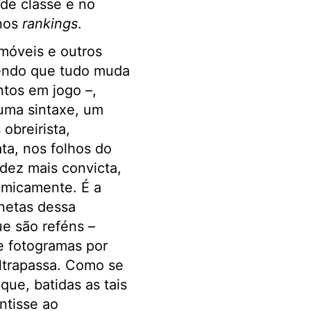
de classe e no
 nos
rankings
.
 móveis e outros
ecendo que tudo muda
tos em jogo –,
 uma sintaxe, um
obreirista,
ta, nos folhos do
idez mais convicta,
temicamente. É a
netas dessa
e são reféns –
e fotogramas por
ltrapassa. Como se
ue, batidas as tais
ntisse ao