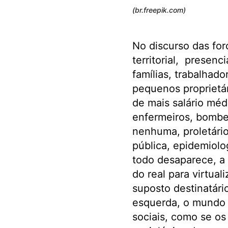
(br.freepik.com)
No discurso das for
territorial, presenc
famílias, trabalhado
pequenos proprietá
de mais salário méd
enfermeiros, bombe
nenhuma, proletário
pública, epidemiolog
todo desaparece, a
do real para virtua
suposto destinatário
esquerda, o mundo d
sociais, como se o