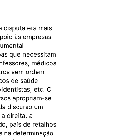
 disputa era mais
 apoio às empresas,
rumental –
oas que necessitam
ofessores, médicos,
tros sem ordem
icos de saúde
identistas, etc. O
rsos apropriam-se
ada discurso um
a direita, a
o, país de retalhos
s na determinação