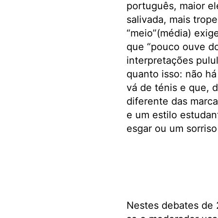
português, maior el
salivada, mais trop
“meio”(média) exig
que “pouco ouve do
interpretações pulu
quanto isso: não há
vá de ténis e que,
diferente das marca
e um estilo estudan
esgar ou um sorriso 
Nestes debates de 