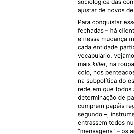
sociológica das con
ajustar de novos de
Para conquistar esse
fechadas – há clien
e nessa mudança mu
cada entidade parti
vocabulário, vejamos
mais
killer
, na roup
colo, nos penteados
na subpolítica do e
rede em que todos
determinação de pa
cumprem papéis reg
segundo –, instrum
entrassem todos num
“mensagens” – os an