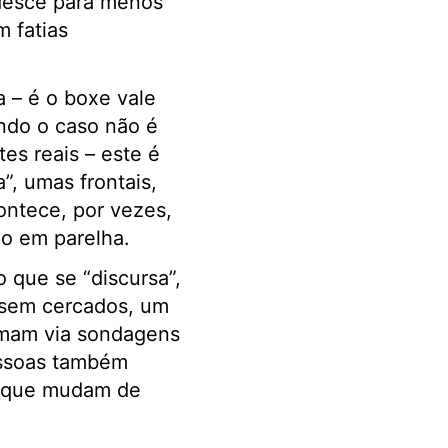
 desce para menos
m fatias
 – é o boxe vale
ndo o caso não é
es reais – este é
, umas frontais,
ontece, por vezes,
co em parelha.
 que se “discursa”,
ssem cercados, um
ormam via sondagens
essoas também
s que mudam de