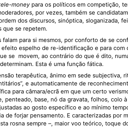
 tele-money
para os políticos em competição, te
oderadores, por vezes, também se candidatam 
rdem dos discursos, sinóptica, sloganizada, fe
 que se repetem.
 falam para si mesmos, por conforto de se con
feito espelho de re-identificação e para com 
que se movem, ao contrário do que é dito, num
determinam. Esta é uma função fática.
ão terapêutica, ânimo em sede subjectiva, rit
titários”, e automaticamente de reconheciment
cífica para câmara/ecrã em que um certo verismo
, penteado, base, nó da gravata, folhos, colo à 
 ajustadas ao gosto específico e ao mínimo tempo
ia de forjar pensamento. E caracterizadas por 
esta rosna sempre –, maior voo teórico, toque 