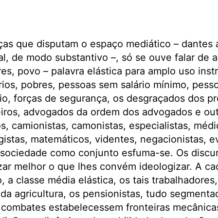
ças que disputam o espaço mediático – dantes a
ial, de modo substantivo –, só se ouve falar de
res, povo – palavra elástica para amplo uso inst
rios, pobres, pessoas sem salário mínimo, pess
io, forças de segurança, os desgraçados dos pr
iros, advogados da ordem dos advogados e ou
s, camionistas, camonistas, especialistas, méd
istas, matemáticos, videntes, negacionistas, ev
 sociedade como conjunto esfuma-se. Os discu
lizar melhor o que lhes convém ideologizar. A c
, a classe média elástica, os tais trabalhadores, 
a agricultura, os pensionistas, tudo segmentad
s combates estabelecessem fronteiras mecânica