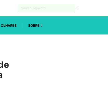
OLHARES
SOBRE
 de
a