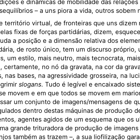
dições e dinâmicas de mobilidade das relações 
sequilíbrios – a uns piora a vida, outros sobem
 território virtual, de fronteiras que uns dizem
telas fixas de forças partidárias, dizem, esqu
da a posição e a dimensão relativa dos elemen
dária, de rosto único, tem um discurso próprio,
, um estilo, mais neutro, mais tecnocrata, mais 
a, certamente, no nó da gravata, na cor da grava
, nas bases, na agressividade grosseira, na luc
sgrimir
slogans
. Tudo é legível e encaixado sis
 se movem e em que todos se movem em mario
ssar um conjunto de imagens/mensagens de qu
ulados dentro destas máquinas de produção d
entos, agentes agidos de um esquema que os u
a grande trituradora de produção de imagens q
jos também as trazem –, a sua liofilização gara