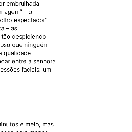
ior embrulhada
 imagem” – o
“olho espectador”
a – as
é tão despiciendo
urioso que ninguém
a qualidade
ndar entre a senhora
essões faciais: um
inutos e meio, mas