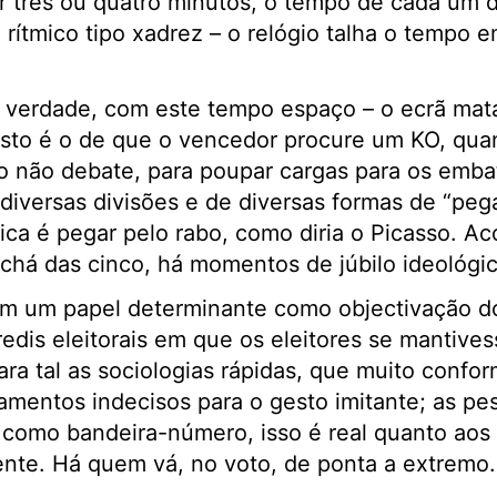
r três ou quatro minutos, o tempo de cada um
rítmico tipo xadrez – o relógio talha o tempo e
 verdade, com este tempo espaço – o ecrã mata
osto é o de que o vencedor procure um KO, qua
o não debate, para poupar cargas para os embat
versas divisões e de diversas formas de “pega”
ica é pegar pelo rabo, como diria o Picasso. Ac
chá das cinco, há momentos de júbilo ideológi
êm um papel determinante como objectivação do
edis eleitorais em que os eleitores se mantive
ra tal as sociologias rápidas, que muito conf
amentos indecisos para o gesto imitante; as p
como bandeira-número, isso é real quanto ao
te. Há quem vá, no voto, de ponta a extremo.