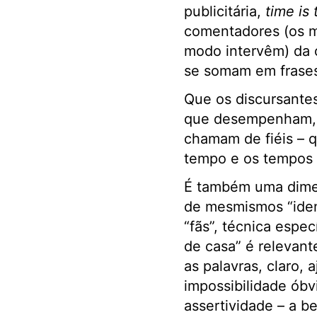
publicitária,
time is
comentadores (os m
modo intervêm) da o
se somam em frases
Que os discursantes
que desempenham, e
chamam de fiéis – 
tempo e os tempos 
É também uma dimens
de mesmismos “iden
“fãs”, técnica espe
de casa” é relevante
as palavras, claro,
impossibilidade óbv
assertividade – a b