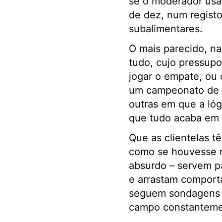
se o moderador usa
de dez, num registo 
subalimentares.
O mais parecido, na
tudo, cujo pressup
jogar o empate, ou 
um campeonato de di
outras em que a lóg
que tudo acaba em 
Que as clientelas t
como se houvesse r
absurdo – servem pa
e arrastam comport
seguem sondagens 
campo constantemen