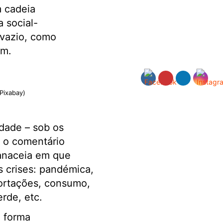
 cadeia
 social-
 vazio, como
am.
Pixabay)
idade – sob os
, o comentário
panaceia em que
 crises: pandémica,
portações, consumo,
rde, etc.
a forma