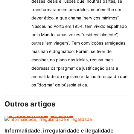
desses ideais e ilusões que, noutras partes, se
transformaram em pesadelos, impõem-lhe um
dever ético, a que chama “serviços mínimos”.
Nasceu no Porto em 1954, tem vivido espalhado
pelo Mundo: umas vezes “residencialmente”,
outras “em viagem”. Tem convicções arreigadas,
mas não é dogmático. Porém, se tiver de
escolher, no plano das ideias, recusa mais
depressa os “pragma” de justificação para a
amoralidade do egoísmo e da indiferença do que
os “dogma” de bússola ética.
Outros artigos
LENDO E RELENDO
OLHARES
Informalidade, irregularidade e ilegalidade
A