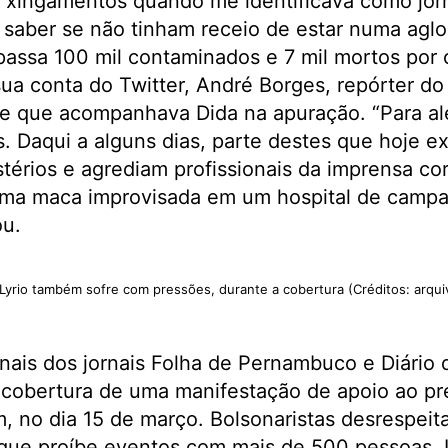
e xingamentos quando me identificava como jorn
a saber se não tinham receio de estar numa ag
passa 100 mil contaminados e 7 mil mortos por 
ua conta do Twitter, André Borges, repórter do
, e que acompanhava Dida na apuração. “Para al
 Daqui a alguns dias, parte destes que hoje ex
térios e agrediam profissionais da imprensa co
ma maca improvisada em um hospital de campa
ou.
Lyrio também sofre com pressões, durante a cobertura (Créditos: arqui
onais dos jornais Folha de Pernambuco e Diári
 cobertura de uma manifestação de apoio ao pr
, no dia 15 de março. Bolsonaristas desrespeit
ue proíbe eventos com mais de 500 pessoas. In