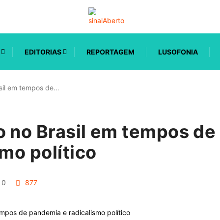
EDITORIAS
REPORTAGEM
LUSOFONIA
asil em tempos de…
o no Brasil em tempos d
smo político
0
877