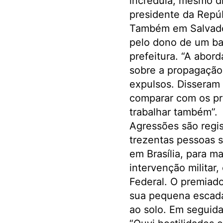
incrédula, mesmo d
presidente da Repúb
Também em Salvador,
pelo dono de um bar
prefeitura. “A abor
sobre a propagação 
expulsos. Disseram
comparar com os pro
trabalhar também”.
Agressões são regis
trezentas pessoas 
em Brasília, para ma
intervenção milita
Federal. O premiado
sua pequena escada
ao solo. Em seguida