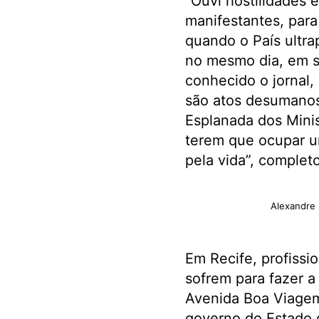
“Ouvi hostilidades 
manifestantes, par
quando o País ultra
no mesmo dia, em s
conhecido o jornal
são atos desumanos.
Esplanada dos Minis
terem que ocupar u
pela vida”, complet
Alexandre 
Em Recife, profissi
sofrem para fazer a
Avenida Boa Viagem
governo do Estado q