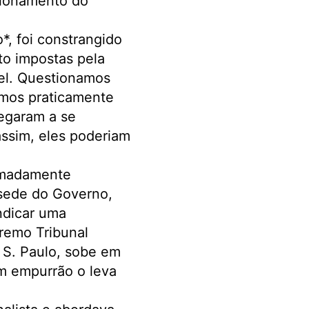
cionamento do
*, foi constrangido
to impostas pela
vel. Questionamos
omos praticamente
egaram a se
assim, eles poderiam
ximadamente
 sede do Governo,
indicar uma
remo Tribunal
 S. Paulo, sobe em
m empurrão o leva