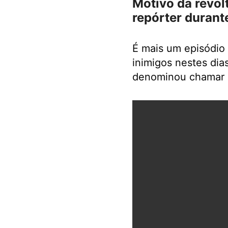
Motivo da revolt
repórter durant
É mais um episódio n
inimigos nestes dia
denominou chamar o