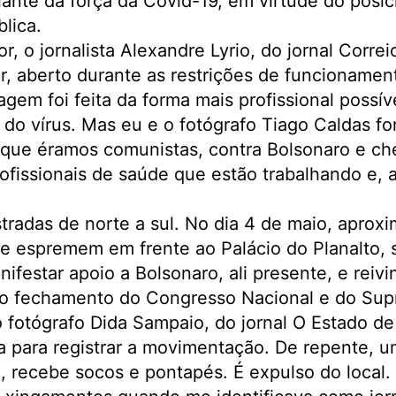
iante da força da Covid-19, em virtude do posi
lica.
 o jornalista Alexandre Lyrio, do jornal Correio
, aberto durante as restrições de funcionamen
dagem foi feita da forma mais profissional possí
do vírus. Mas eu e o fotógrafo Tiago Caldas f
 que éramos comunistas, contra Bolsonaro e ch
fissionais de saúde que estão trabalhando e, 
tradas de norte a sul. No dia 4 de maio, apro
se espremem em frente ao Palácio do Planalto,
nifestar apoio a Bolsonaro, ali presente, e reiv
r, o fechamento do Congresso Nacional e do Sup
 fotógrafo Dida Sampaio, do jornal O Estado de
 para registrar a movimentação. De repente, u
, recebe socos e pontapés. É expulso do local.