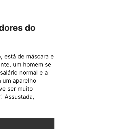
adores do
o, está de máscara e
pente, um homem se
salário normal e a
m um aparelho
eve ser muito
”. Assustada,