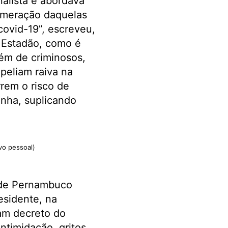
alista e abordava
lomeração daquelas
covid-19”, escreveu,
 Estadão, como é
ém de criminosos,
peliam raiva na
rrem o risco de
nha, suplicando
vo pessoal)
o de Pernambuco
esidente, na
am decreto do
timidação, gritos,