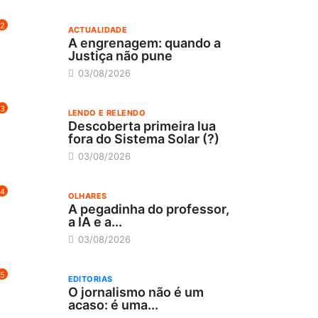
2
ACTUALIDADE
A engrenagem: quando a
Justiça não pune
03/08/2026
3
LENDO E RELENDO
Descoberta primeira lua
fora do Sistema Solar (?)
03/08/2026
4
OLHARES
A pegadinha do professor,
a IA e a...
03/08/2026
5
EDITORIAS
O jornalismo não é um
acaso: é uma...