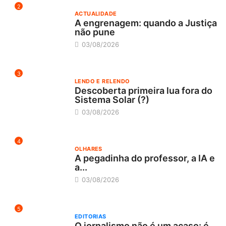
2
ACTUALIDADE
A engrenagem: quando a Justiça
não pune
03/08/2026
3
LENDO E RELENDO
Descoberta primeira lua fora do
Sistema Solar (?)
03/08/2026
4
OLHARES
A pegadinha do professor, a IA e
a...
03/08/2026
5
EDITORIAS
O jornalismo não é um acaso: é