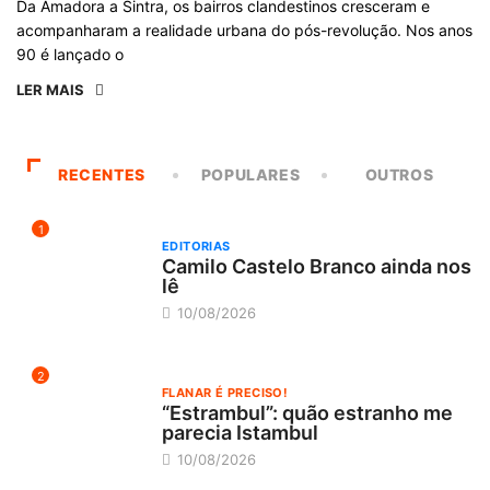
Da Amadora a Sintra, os bairros clandestinos cresceram e
acompanharam a realidade urbana do pós-revolução. Nos anos
90 é lançado o
LER MAIS
RECENTES
POPULARES
OUTROS
1
EDITORIAS
Camilo Castelo Branco ainda nos
lê
10/08/2026
2
FLANAR É PRECISO!
“Estrambul”: quão estranho me
parecia Istambul
10/08/2026