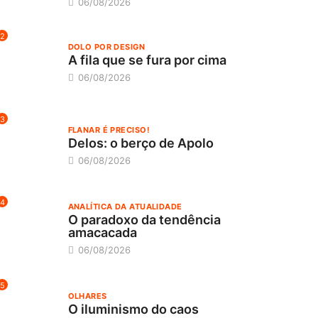
06/08/2026
2
DOLO POR DESIGN
A fila que se fura por cima
06/08/2026
3
FLANAR É PRECISO!
Delos: o berço de Apolo
06/08/2026
4
ANALÍTICA DA ATUALIDADE
O paradoxo da tendência
amacacada
06/08/2026
5
OLHARES
O iluminismo do caos