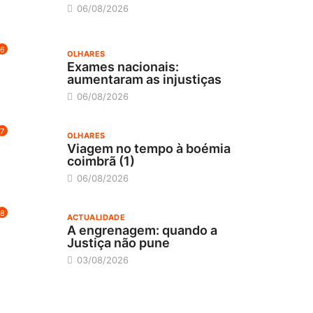
06/08/2026
6
OLHARES
Exames nacionais:
aumentaram as injustiças
06/08/2026
7
OLHARES
Viagem no tempo à boémia
coimbrã (1)
06/08/2026
8
ACTUALIDADE
A engrenagem: quando a
Justiça não pune
03/08/2026