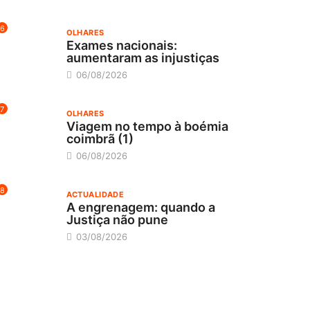
6
OLHARES
Exames nacionais:
aumentaram as injustiças
06/08/2026
7
OLHARES
Viagem no tempo à boémia
coimbrã (1)
06/08/2026
8
ACTUALIDADE
A engrenagem: quando a
Justiça não pune
03/08/2026