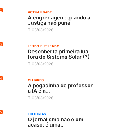
2
ACTUALIDADE
A engrenagem: quando a
Justiça não pune
03/08/2026
3
LENDO E RELENDO
Descoberta primeira lua
fora do Sistema Solar (?)
03/08/2026
4
OLHARES
A pegadinha do professor,
a IA e a...
03/08/2026
5
EDITORIAS
O jornalismo não é um
acaso: é uma...