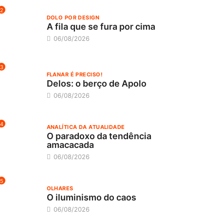
2
DOLO POR DESIGN
A fila que se fura por cima
06/08/2026
3
FLANAR É PRECISO!
Delos: o berço de Apolo
06/08/2026
4
ANALÍTICA DA ATUALIDADE
O paradoxo da tendência
amacacada
06/08/2026
5
OLHARES
O iluminismo do caos
06/08/2026