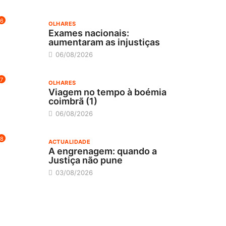
6
OLHARES
Exames nacionais:
aumentaram as injustiças
06/08/2026
7
OLHARES
Viagem no tempo à boémia
coimbrã (1)
06/08/2026
8
ACTUALIDADE
A engrenagem: quando a
Justiça não pune
03/08/2026