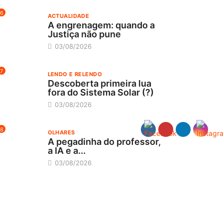
6
ACTUALIDADE
A engrenagem: quando a
Justiça não pune
03/08/2026
7
LENDO E RELENDO
Descoberta primeira lua
fora do Sistema Solar (?)
03/08/2026
8
OLHARES
A pegadinha do professor,
a IA e a...
03/08/2026