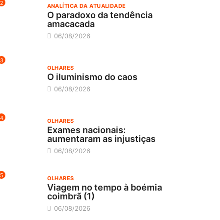
2
ANALÍTICA DA ATUALIDADE
O paradoxo da tendência
amacacada
06/08/2026
3
OLHARES
O iluminismo do caos
06/08/2026
4
OLHARES
Exames nacionais:
aumentaram as injustiças
06/08/2026
5
OLHARES
Viagem no tempo à boémia
coimbrã (1)
06/08/2026