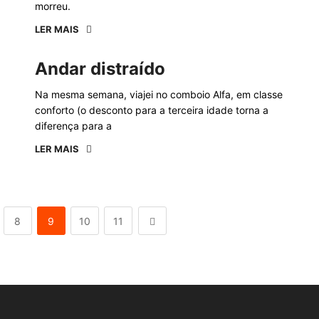
morreu.
LER MAIS
Andar distraído
Na mesma semana, viajei no comboio Alfa, em classe
conforto (o desconto para a terceira idade torna a
diferença para a
LER MAIS
8
9
10
11