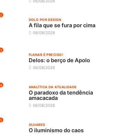
06/08/2026
2
DOLO POR DESIGN
A fila que se fura por cima
06/08/2026
3
FLANAR É PRECISO!
Delos: o berço de Apolo
06/08/2026
4
ANALÍTICA DA ATUALIDADE
O paradoxo da tendência
amacacada
06/08/2026
5
OLHARES
O iluminismo do caos