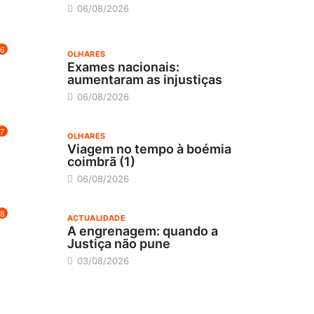
06/08/2026
6
OLHARES
Exames nacionais:
aumentaram as injustiças
06/08/2026
7
OLHARES
Viagem no tempo à boémia
coimbrã (1)
06/08/2026
8
ACTUALIDADE
A engrenagem: quando a
Justiça não pune
03/08/2026