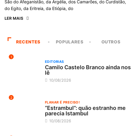
São do Afeganistão, da Argélia, dos Camarões, do Curdistão,
do Egito, da Eritreia, da Etiópia, do
LER MAIS
RECENTES
POPULARES
OUTROS
1
EDITORIAS
Camilo Castelo Branco ainda nos
lê
10/08/2026
2
FLANAR É PRECISO!
“Estrambul”: quão estranho me
parecia Istambul
10/08/2026