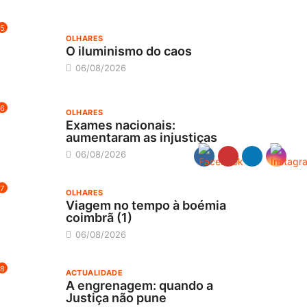
5
OLHARES
O iluminismo do caos
06/08/2026
6
OLHARES
Exames nacionais:
aumentaram as injustiças
06/08/2026
7
OLHARES
Viagem no tempo à boémia
coimbrã (1)
06/08/2026
8
ACTUALIDADE
A engrenagem: quando a
Justiça não pune