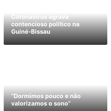
Coronavírus agrava
contencioso político na
Guiné-Bissau
“Dormimos pouco e não
valorizamos o sono”