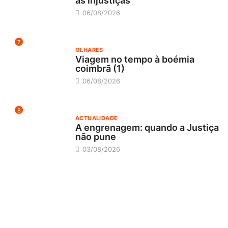
as injustiças
06/08/2026
7
OLHARES
Viagem no tempo à boémia
coimbrã (1)
06/08/2026
8
ACTUALIDADE
A engrenagem: quando a Justiça
não pune
03/08/2026