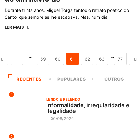
Durante trinta anos, Miguel Torga tentou o retrato poético do
Santo, que sempre se lhe escapava. Mas, num dia,
LER MAIS
…
…
1
59
60
61
62
63
77
RECENTES
POPULARES
OUTROS
1
LENDO E RELENDO
Informalidade, irregularidade e
ilegalidade
06/08/2026
2