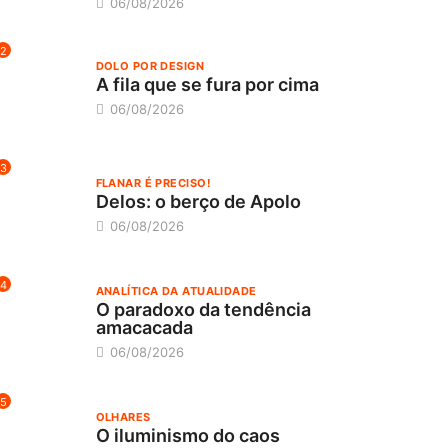
06/08/2026
2
DOLO POR DESIGN
A fila que se fura por cima
06/08/2026
3
FLANAR É PRECISO!
Delos: o berço de Apolo
06/08/2026
4
ANALÍTICA DA ATUALIDADE
O paradoxo da tendência
amacacada
06/08/2026
5
OLHARES
O iluminismo do caos