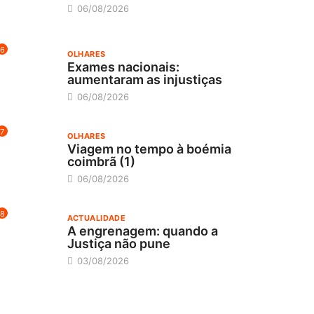
06/08/2026
6
OLHARES
Exames nacionais:
aumentaram as injustiças
06/08/2026
7
OLHARES
Viagem no tempo à boémia
coimbrã (1)
06/08/2026
8
ACTUALIDADE
A engrenagem: quando a
Justiça não pune
03/08/2026