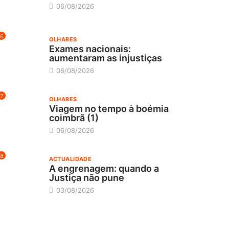
06/08/2026
6
OLHARES
Exames nacionais:
aumentaram as injustiças
06/08/2026
7
OLHARES
Viagem no tempo à boémia
coimbrã (1)
06/08/2026
8
ACTUALIDADE
A engrenagem: quando a
Justiça não pune
03/08/2026