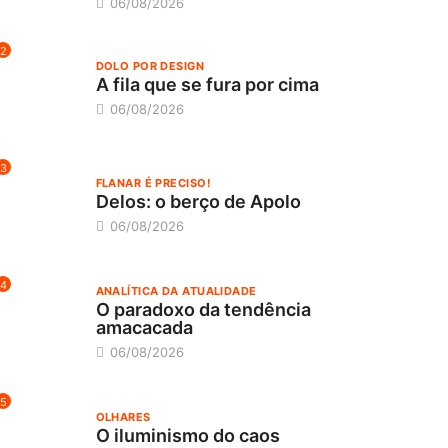
06/08/2026
2
DOLO POR DESIGN
A fila que se fura por cima
06/08/2026
3
FLANAR É PRECISO!
Delos: o berço de Apolo
06/08/2026
4
ANALÍTICA DA ATUALIDADE
O paradoxo da tendência
amacacada
06/08/2026
5
OLHARES
O iluminismo do caos