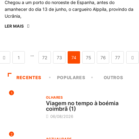
Chegou a um porto do noroeste de Espanha, antes do
amanhecer do dia 13 de junho, o cargueiro Alppila, provindo da
Ucrânia,
LER MAIS
…
1
72
73
74
75
76
77
RECENTES
POPULARES
OUTROS
1
OLHARES
Viagem no tempo à boémia
coimbrã (1)
06/08/2026
2