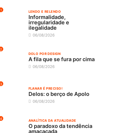
1
LENDO E RELENDO
Informalidade,
irregularidade e
ilegalidade
06/08/2026
2
DOLO POR DESIGN
A fila que se fura por cima
06/08/2026
3
FLANAR É PRECISO!
Delos: o berço de Apolo
06/08/2026
4
ANALÍTICA DA ATUALIDADE
O paradoxo da tendência
amacacada