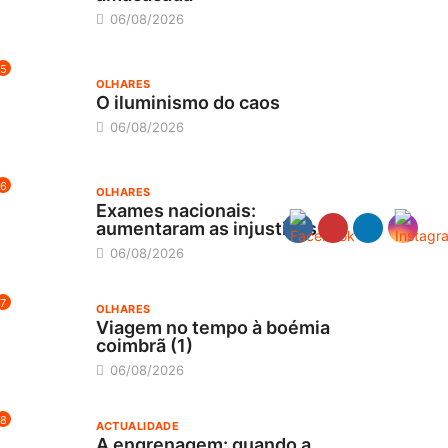
06/08/2026
5
OLHARES
O iluminismo do caos
06/08/2026
6
OLHARES
Exames nacionais:
aumentaram as injustiças
06/08/2026
7
OLHARES
Viagem no tempo à boémia
coimbrã (1)
06/08/2026
8
ACTUALIDADE
A engrenagem: quando a