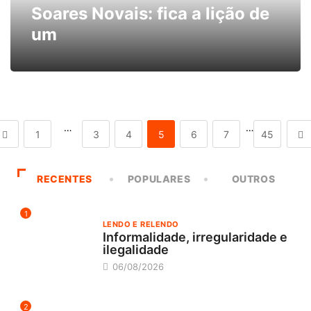
Soares Novais: fica a lição de
um
…
…
1
3
4
5
6
7
45
RECENTES
POPULARES
OUTROS
1
LENDO E RELENDO
Informalidade, irregularidade e
ilegalidade
06/08/2026
2