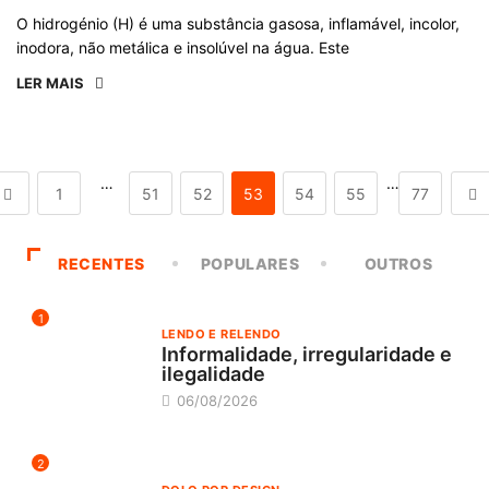
O hidrogénio (H) é uma substância gasosa, inflamável, incolor,
inodora, não metálica e insolúvel na água. Este
LER MAIS
…
…
1
51
52
53
54
55
77
RECENTES
POPULARES
OUTROS
1
LENDO E RELENDO
Informalidade, irregularidade e
ilegalidade
06/08/2026
2