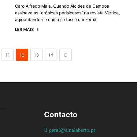
Caro Alfredo Maia, Quando Alcides de Campos
assinava as “crónicas parisienses” na revista Vértice,
agigantando-se como se fosse um Fernã
LER MAIS
11
12
13
14
Contacto
geral@sinalaberto.pt