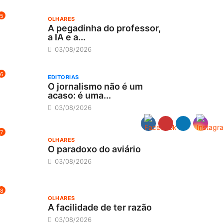
5
OLHARES
A pegadinha do professor,
a IA e a...
03/08/2026
6
EDITORIAS
O jornalismo não é um
acaso: é uma...
03/08/2026
7
OLHARES
O paradoxo do aviário
03/08/2026
8
OLHARES
A facilidade de ter razão
03/08/2026