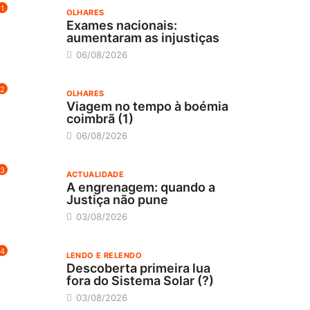
1
OLHARES
Exames nacionais:
aumentaram as injustiças
06/08/2026
2
OLHARES
Viagem no tempo à boémia
coimbrã (1)
06/08/2026
3
ACTUALIDADE
A engrenagem: quando a
Justiça não pune
03/08/2026
4
LENDO E RELENDO
Descoberta primeira lua
fora do Sistema Solar (?)
03/08/2026