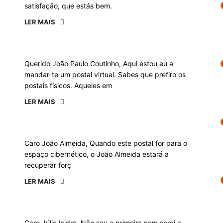
satisfação, que estás bem.
LER MAIS
Querido João Paulo Coutinho, Aqui estou eu a
mandar-te um postal virtual. Sabes que prefiro os
postais físicos. Aqueles em
LER MAIS
Caro João Almeida, Quando este postal for para o
espaço cibernético, o João Almeida estará a
recuperar forç
LER MAIS
Caro Júlio Isidro, Não sou a primeira nem serei a