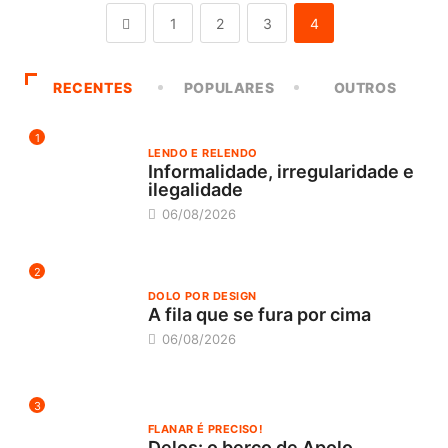
1
2
3
4
RECENTES
POPULARES
OUTROS
1
LENDO E RELENDO
Informalidade, irregularidade e
ilegalidade
06/08/2026
2
DOLO POR DESIGN
A fila que se fura por cima
06/08/2026
3
FLANAR É PRECISO!
Delos: o berço de Apolo