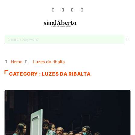
Home
Luzes da ribalta
CATEGORY : LUZES DA RIBALTA