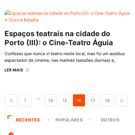
Espaços teatrais na cidade do
Porto (III): o Cine-Teatro Águia
Confesso que nunca vi teatro neste local, mas fui um assíduo
espectador de cinema, nas matinés (sessões diurnas) e,
LER MAIS
…
1
14
15
16
17
18
RECENTES
POPULARES
OUTROS
1