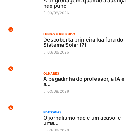
A engrenagem: quando a Justiça
não pune
03/08/2026
4
LENDO E RELENDO
Descoberta primeira lua fora do
Sistema Solar (?)
03/08/2026
5
OLHARES
A pegadinha do professor, a IA e
a...
03/08/2026
6
EDITORIAS
O jornalismo não é um acaso: é
uma...
03/08/2026