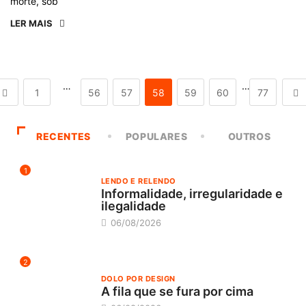
morte, sob
LER MAIS
…
…
1
56
57
58
59
60
77
RECENTES
POPULARES
OUTROS
1
LENDO E RELENDO
Informalidade, irregularidade e
ilegalidade
06/08/2026
2
DOLO POR DESIGN
A fila que se fura por cima