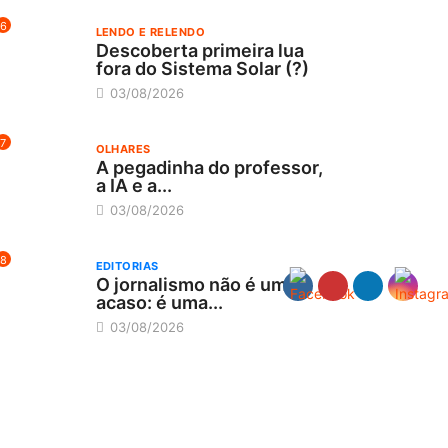
6
LENDO E RELENDO
Descoberta primeira lua
fora do Sistema Solar (?)
03/08/2026
7
OLHARES
A pegadinha do professor,
a IA e a...
03/08/2026
8
EDITORIAS
O jornalismo não é um
acaso: é uma...
03/08/2026