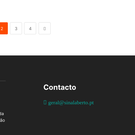
2
3
4
Contacto
geral@sinalaberto.pt
da
ção