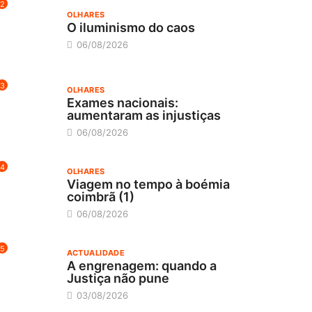
2
OLHARES
O iluminismo do caos
06/08/2026
3
OLHARES
Exames nacionais:
aumentaram as injustiças
06/08/2026
4
OLHARES
Viagem no tempo à boémia
coimbrã (1)
06/08/2026
5
ACTUALIDADE
A engrenagem: quando a
Justiça não pune
03/08/2026