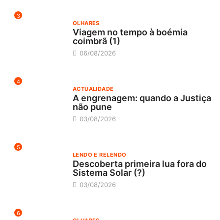
3
OLHARES
Viagem no tempo à boémia
coimbrã (1)
06/08/2026
4
ACTUALIDADE
A engrenagem: quando a Justiça
não pune
03/08/2026
5
LENDO E RELENDO
Descoberta primeira lua fora do
Sistema Solar (?)
03/08/2026
6